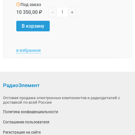
Под заказ
Под
10 350,00 ₽
-
+
31 0
В корзину
В 
в избранное
в изб
РадиоЭлемент
Оптовая продажа электронных компонентов и радиодеталей с
доставкой по всей России
Политика конфиденциальности
Соглашение пользователя
Регистрация на сайте