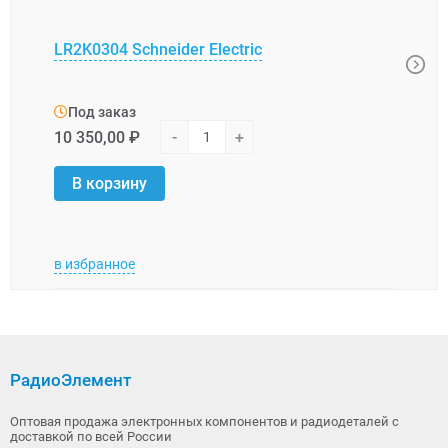
LR2K0304 Schneider Electric
XUK0
Под заказ
Под
10 350,00 ₽
-
+
31 0
В корзину
В 
в избранное
в изб
РадиоЭлемент
Оптовая продажа электронных компонентов и радиодеталей с
доставкой по всей России