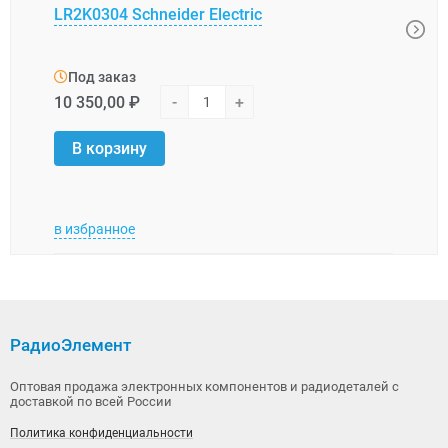
LR2K0304 Schneider Electric
XUK0
Под заказ
Под
10 350,00 ₽
-
+
31 0
В корзину
В 
в избранное
в изб
РадиоЭлемент
Оптовая продажа электронных компонентов и радиодеталей с
доставкой по всей России
Политика конфиденциальности