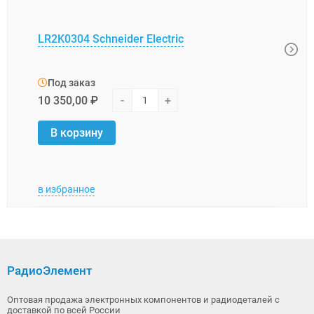
LR2K0304 Schneider Electric
XUK0
Под заказ
Под
10 350,00 ₽
-
+
31 0
В корзину
В 
в избранное
в изб
РадиоЭлемент
Оптовая продажа электронных компонентов и радиодеталей с
доставкой по всей России