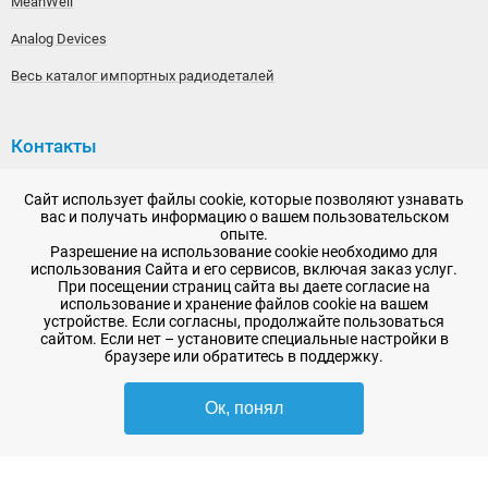
MeanWell
Analog Devices
Весь каталог импортных радиодеталей
Контакты
192148, г. Санкт-Петербург, Железнодорожный проспект,
Сайт использует файлы cookie, которые позволяют узнавать
дом 36
вас и получать информацию о вашем пользовательском
опыте.
+7 (812) 565-06-52
Разрешение на использование cookie необходимо для
использования Сайта и его сервисов, включая заказ услуг.
Время работы: пн-пт, 10:00 - 18:00
При посещении страниц сайта вы даете согласие на
использование и хранение файлов cookie на вашем
E-mail:
sale@radioelementy.ru
устройстве. Если согласны, продолжайте пользоваться
сайтом. Если нет – установите специальные настройки в
браузере или обратитесь в поддержку.
Ок, понял
2007 - 2026, ООО «РадиоЭлемент» © сайт носит информационный характер
и не является публичной офертой
-
SEO продвижение в Санкт-Петербурге