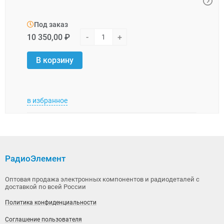
Под заказ
Под
10 350,00 ₽
-
+
31 0
В корзину
В 
в избранное
в изб
РадиоЭлемент
Оптовая продажа электронных компонентов и радиодеталей с
доставкой по всей России
Политика конфиденциальности
Соглашение пользователя