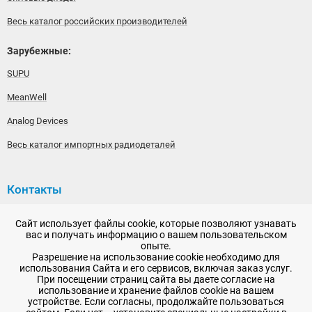
Весь каталог российских производителей
Зарубежные:
SUPU
MeanWell
Analog Devices
Весь каталог импортных радиодеталей
Контакты
192148, г. Санкт-Петербург, Железнодорожный проспект,
Сайт использует файлы cookie, которые позволяют узнавать
дом 36
вас и получать информацию о вашем пользовательском
опыте.
+7 (812) 565-06-52
Разрешение на использование cookie необходимо для
использования Сайта и его сервисов, включая заказ услуг.
Время работы: пн-пт, 10:00 - 18:00
При посещении страниц сайта вы даете согласие на
использование и хранение файлов cookie на вашем
E-mail:
sale@radioelementy.ru
устройстве. Если согласны, продолжайте пользоваться