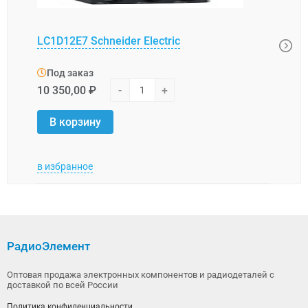
LC1D12E7 Schneider Electric
LC1K
Под заказ
Под
10 350,00 ₽
-
+
12 6
В корзину
В 
в избранное
в изб
РадиоЭлемент
Оптовая продажа электронных компонентов и радиодеталей с
доставкой по всей России
Политика конфиденциальности