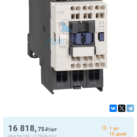
16 818,
75
1 шт
₽/шт
10 дней
Цена без НДС -
13 785,86, ₽/шт