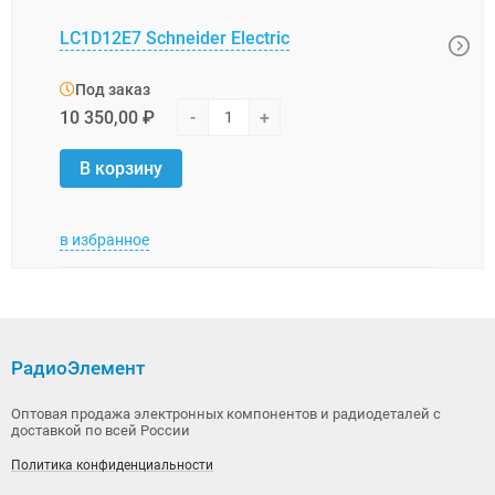
LC1D12E7 Schneider Electric
LC1K
Под заказ
Под
10 350,00 ₽
-
+
12 6
В корзину
В 
в избранное
в изб
РадиоЭлемент
Оптовая продажа электронных компонентов и радиодеталей с
доставкой по всей России
Политика конфиденциальности