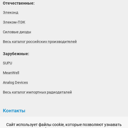
Отечественные:
Элеконд
Элеком-ПЭК
Силовые диоды
Весь каталог российских производителей
Зарубежные:
SUPU
MeanWell
Analog Devices
Весь каталог импортных радиодеталей
Контакты
192148, г. Санкт-Петербург, Железнодорожный проспект,
Сайт использует файлы cookie, которые позволяют узнавать