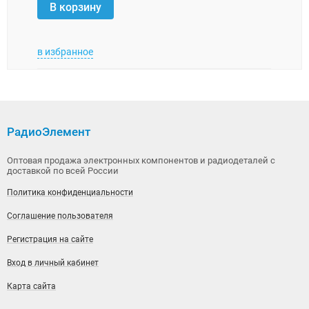
В корзину
В 
в избранное
в изб
РадиоЭлемент
Оптовая продажа электронных компонентов и радиодеталей с
доставкой по всей России
Политика конфиденциальности
Соглашение пользователя
Регистрация на сайте
Вход в личный кабинет
Карта сайта