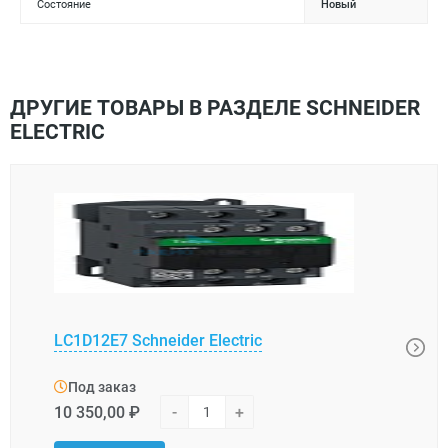
Состояние
Новый
ДРУГИЕ ТОВАРЫ В РАЗДЕЛЕ SCHNEIDER
ELECTRIC
LC1D12E7 Schneider Electric
LC1K
Под заказ
Под
10 350,00 ₽
-
+
12 6