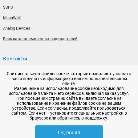
SUPU
MeanWell
Analog Devices
Весь каталог импортных радиодеталей
Контакты
192148, г. Санкт-Петербург, Железнодорожный проспект,
Сайт использует файлы cookie, которые позволяют узнавать
дом 36
вас и получать информацию о вашем пользовательском
опыте.
+7 (812) 565-06-52
Разрешение на использование cookie необходимо для
использования Сайта и его сервисов, включая заказ услуг.
Время работы: пн-пт, 10:00 - 18:00
При посещении страниц сайта вы даете согласие на
использование и хранение файлов cookie на вашем
E-mail:
sale@radioelementy.ru
устройстве. Если согласны, продолжайте пользоваться
сайтом. Если нет – установите специальные настройки в
браузере или обратитесь в поддержку.
Ок, понял
2007 - 2026, ООО «РадиоЭлемент» © сайт носит информационный характер