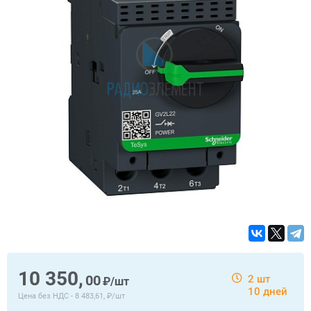
10 350,
00
2 шт
₽/шт
10 дней
Цена без НДС -
8 483,61, ₽/шт