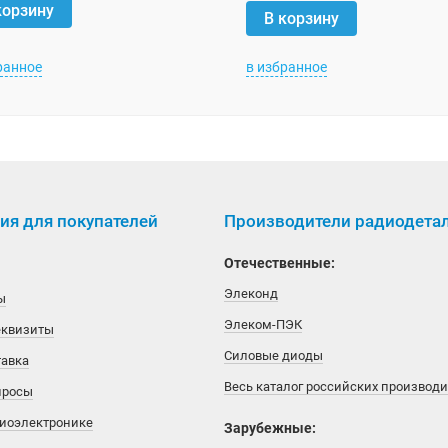
корзину
В корзину
ранное
в избранное
я для покупателей
Производители радиодета
Отечественные:
Элеконд
ы
Элеком-ПЭК
еквизиты
Силовые диоды
тавка
Весь каталог российских производ
просы
диоэлектронике
Зарубежные: