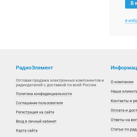
В 
MiraMEMS
Aetina
в изб
National Semiconductor
Agilent
OKI
AI-Thinker
Phison
Alinx
Power Integrations
Allwinner
РадиоЭлемент
Информаци
Silicon Motion
Alpha & Omega Semiconductor
Оптовая продажа электронных компонентов и
О компании
радиодеталей с доставкой по всей России
Наши клиент
SimChip
Alphasense
Политика конфиденциальности
Контакты и р
Соглашение пользователя
Winbond
American Zettler
Оплата и дос
Регистрация на сайте
Xilinx
AMIC Technology
Ответы на во
Вход в личный кабинет
Статьи по ра
Карта сайта
Аналоговые ключи и мультиплексоры
Ampire