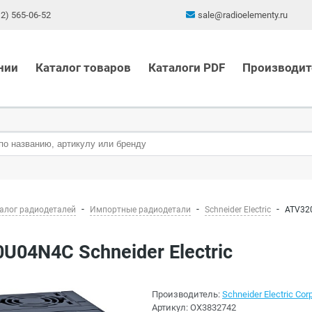
12) 565-06-52
sale@radioelementy.ru
нии
Каталог товаров
Каталоги PDF
Производит
алог радиодеталей
Импортные радиодетали
Schneider Electric
ATV320
0U04N4C Schneider Electric
Производитель:
Schneider Electric Corp
Артикул:
OX3832742