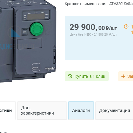
Краткое наименование:
ATV320U04N
29 900,
00
₽/шт
Цена без НДС -
24 508,20, ₽/шт
Купить в 1 клик
За
Доп.
стики
Аналоги
Документация
характеристики