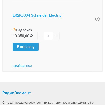
LR2K0304 Schneider Electric
XUK0
Под заказ
Под
10 350,00 ₽
-
+
31 0
В корзину
В 
в избранное
в изб
РадиоЭлемент
Оптовая продажа электронных компонентов и радиодеталей с