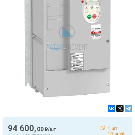
94 600,
00
1 шт
₽/шт
10 дней