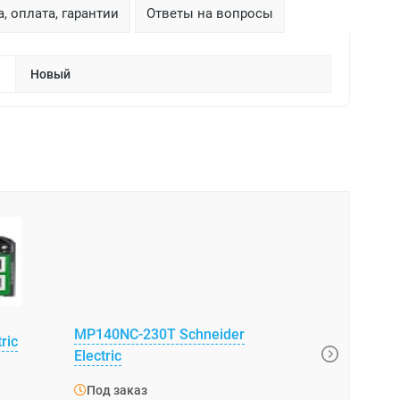
, оплата, гарантии
Ответы на вопросы
Новый
MP140NC-230T Schneider
ric
ATS22D88Q 
Electric
Под зака
Под заказ