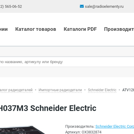
12) 565-06-52
sale@radioelementy.ru
нии
Каталог товаров
Каталоги PDF
Производит
алог радиодеталей
Импортные радиодетали
Schneider Electric
ATV12H
H037M3 Schneider Electric
Производитель:
Schneider Electric Corp
Артикул:
OX3832874