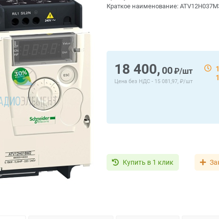
Краткое наименование:
ATV12H037M
18 400,
00
₽/шт
Цена без НДС -
15 081,97, ₽/шт
Купить в 1 клик
За