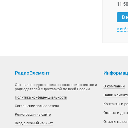
11 50
MiraMEMS
Aetina
В 
National Semiconductor
Agilent
в изб
OKI
AI-Thinker
Phison
Alinx
Power Integrations
Allwinner
РадиоЭлемент
Информаци
Silicon Motion
Alpha & Omega Semiconductor
Оптовая продажа электронных компонентов и
SimChip
Alphasense
О компании
радиодеталей с доставкой по всей России
Наши клиент
Политика конфиденциальности
Winbond
American Zettler
Контакты и р
Соглашение пользователя
Xilinx
AMIC Technology
Оплата и дос
Регистрация на сайте
Ответы на во
Вход в личный кабинет
Аналоговые ключи и мультиплексоры
Ampire