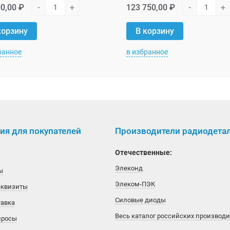
0,00 ₽
-
+
123 750,00 ₽
-
+
корзину
В корзину
ранное
в избранное
я для покупателей
Производители радиодета
Отечественные:
Элеконд
ы
Элеком-ПЭК
еквизиты
Силовые диоды
тавка
Весь каталог российских производ
просы