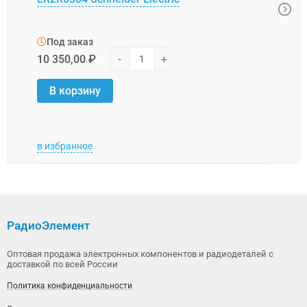
Под заказ
Под
10 350,00 ₽
-
+
31 0
В корзину
В 
в избранное
в изб
РадиоЭлемент
Оптовая продажа электронных компонентов и радиодеталей с
доставкой по всей России
Политика конфиденциальности