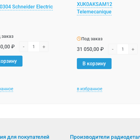
XUK0AKSAM12
304 Schneider Electric
Telemecanique
 заказ
Под заказ
0,00 ₽
-
+
31 050,00 ₽
-
+
корзину
В корзину
ранное
в избранное
я для покупателей
Производители радиодета