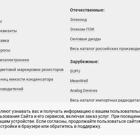
Отечественные:
Элеконд
ы
Элеком-ПЭК
еквизиты
Силовые диоды
тавка
Весь каталог российских производ
просы
диоэлектронике
Зарубежные:
цветовой маркировки резисторов
SUPU
иниц емкости конденсатора
MeanWell
изводителей
Analog Devices
Весь каталог импортных радиодета
воляют узнавать вас и получать информацию о вашем пользователь
зования Сайта и его сервисов, включая заказ услуг. При посещени
вашем устройстве. Если согласны, продолжайте пользоваться сайтом
рактер и не является публичной офертой
стройки в браузере или обратитесь в поддержку.