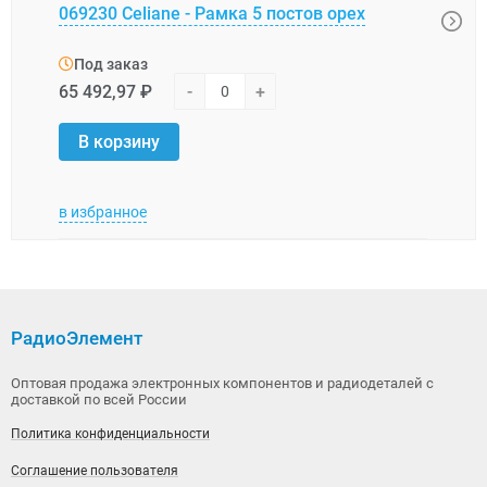
6722
069230 Celiane - Рамка 5 постов орех
40..
Под заказ
Под
65 492,97 ₽
-
+
9 876
В корзину
В 
в избранное
в изб
РадиоЭлемент
Оптовая продажа электронных компонентов и радиодеталей с
доставкой по всей России
Политика конфиденциальности
Соглашение пользователя