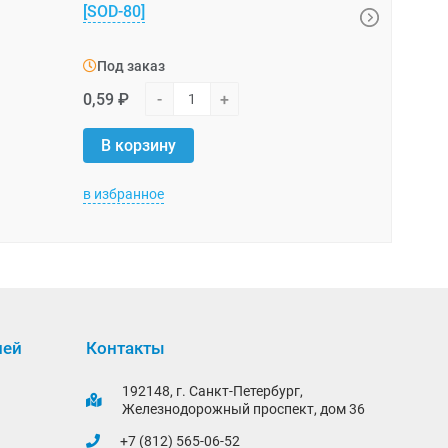
[SOD-80]
Под зака
Под заказ
2,18 ₽
-
0,59 ₽
-
+
В корзи
В корзину
в избранное
в избранно
лей
Контакты
192148, г. Санкт-Петербург,
Железнодорожный проспект, дом 36
+7 (812) 565-06-52