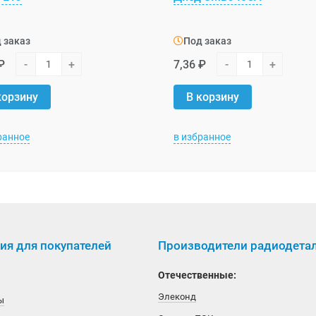
 заказ
Под заказ
₽
-
+
7,36 ₽
-
+
корзину
В корзину
ранное
в избранное
я для покупателей
Производители радиодета
Отечественные:
Элеконд
ы