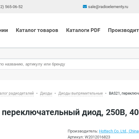
12) 565-06-52
sale@radioelementy.ru
нии
Каталог товаров
Каталоги PDF
Производит
алог радиодеталей
Диоды
Диоды выпрямительные
BAS21, переключ
, переключательный диод, 250В, 4
Производитель:
Hottech Co. Ltd., China
Артикул:
W2012016823