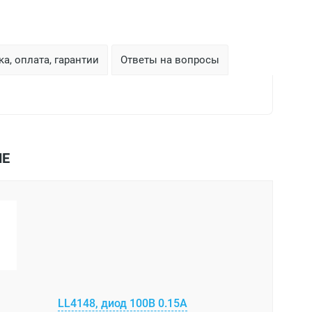
а, оплата, гарантии
Ответы на вопросы
ЫЕ
LL4148, диод 100В 0.15А
Стабилитр