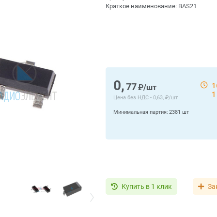
Краткое наименование:
BAS21
0,
77
1
₽/шт
1
Цена без НДС -
0,63, ₽/шт
Минимальная партия:
2381 шт
Купить в 1 клик
За