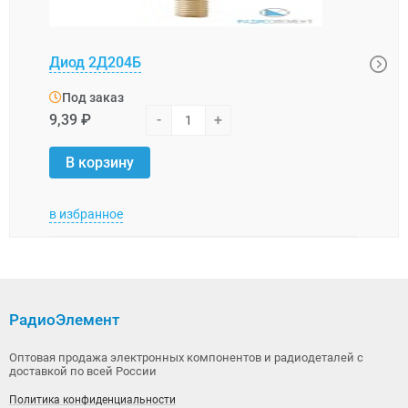
1N54
Диод 2Д204Б
3 А, 
Под заказ
Под
9,39 ₽
-
+
3,62 
В корзину
В 
в избранное
в изб
РадиоЭлемент
Оптовая продажа электронных компонентов и радиодеталей с
доставкой по всей России
Политика конфиденциальности