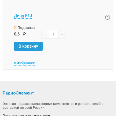
Диод E1J
Диод
Под заказ
Под
0,61 ₽
-
+
7,39 
В корзину
В 
в избранное
в изб
РадиоЭлемент
Оптовая продажа электронных компонентов и радиодеталей с
доставкой по всей России
Политика конфиденциальности