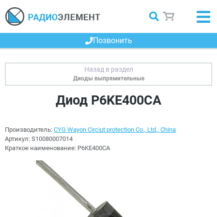
Позвонить
Диоды выпрямительные
Диод P6KE400CA
Производитель:
CYG Wayon Circiut protection Co., Ltd., China
Артикул:
S10080007014
Краткое наименование:
P6KE400CA