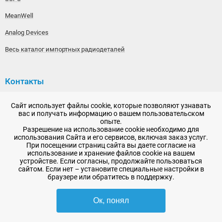
MeanWell
Analog Devices
Весь каталог импортных радиодеталей
Контакты
192148, г. Санкт-Петербург, Железнодорожный проспект,
Сайт использует файлы cookie, которые позволяют узнавать
дом 36
вас и получать информацию о вашем пользовательском
опыте.
+7 (812) 565-06-52
Разрешение на использование cookie необходимо для
использования Сайта и его сервисов, включая заказ услуг.
Время работы: пн-пт, 10:00 - 18:00
При посещении страниц сайта вы даете согласие на
использование и хранение файлов cookie на вашем
E-mail:
sale@radioelementy.ru
устройстве. Если согласны, продолжайте пользоваться
сайтом. Если нет – установите специальные настройки в
браузере или обратитесь в поддержку.
Ок, понял
2007 - 2026, ООО «РадиоЭлемент» © сайт носит информационный характер
и не является публичной офертой