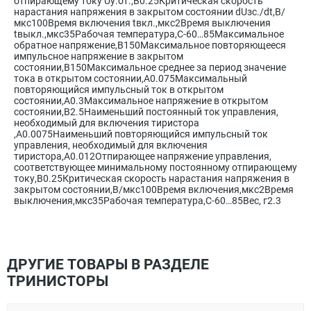
отпирающему току Uу.от.,В0.25Критическая скорость
нарастания напряжения в закрытом состоянии dUзс./dt,В/
мкс100Время включения tвкл.,мкс2Время выключения
tвыкл.,мкс35Рабочая температура,С-60…85Максимальное
обратное напряжение,В150Максимальное повторяющееся
импульсное напряжение в закрытом
состоянии,В150Максимальное среднее за период значение
тока в открытом состоянии,А0.075Максимальный
повторяющийся импульсный ток в открытом
состоянии,А0.3Максимальное напряжение в открытом
состоянии,В2.5Наименьший постоянный ток управления,
необходимый для включения тиристора
,А0.0075Наименьший повторяющийся импульсный ток
управления, необходимый для включения
тиристора,А0.012Отпирающее напряжение управления,
соответствующее минимальному постоянному отпирающему
току,В0.25Критическая скорость нарастания напряжения в
закрытом состоянии,В/мкс100Время включения,мкс2Время
выключения,мкс35Рабочая температура,C-60…85Вес, г2.3
ДРУГИЕ ТОВАРЫ В РАЗДЕЛЕ
ТРИНИСТОРЫ