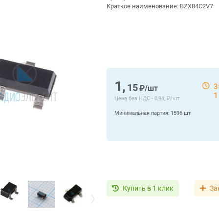
Краткое наименование:
BZX84C2V7
1,
15
3
₽/шт
1
Цена без НДС -
0,94, ₽/шт
Минимальная партия:
1596 шт
Купить в 1 клик
За