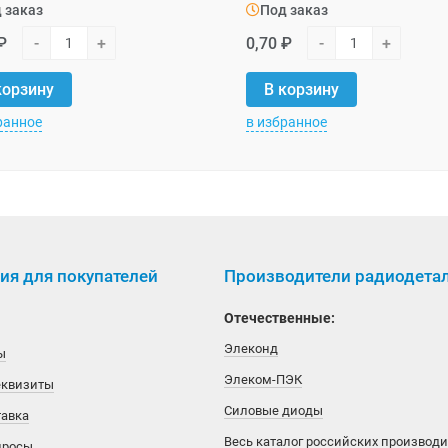
 заказ
Под заказ
₽
-
+
0,70 ₽
-
+
корзину
В корзину
ранное
в избранное
я для покупателей
Производители радиодета
Отечественные:
Элеконд
ы
Элеком-ПЭК
еквизиты
Силовые диоды
тавка
Весь каталог российских производ
просы