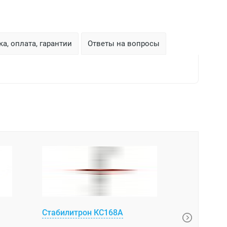
а, оплата, гарантии
Ответы на вопросы
Стабилитрон КС168А
Стабилитр