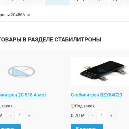
роны 2С456А сг
ТОВАРЫ В РАЗДЕЛЕ СТАБИЛИТРОНЫ
илитрон 2С 518 А мет.
Стабилитрон BZX84C20
 заказ
Под заказ
₽
-
+
0,70 ₽
-
+
корзину
В корзину