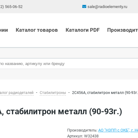
12) 565-06-52
sale@radioelementy.ru
нии
Каталог товаров
Каталоги PDF
Производит
алог радиодеталей
Стабилитроны
2С456А, стабилитрон металл (90-93г.
А, стабилитрон металл (90-93г.)
Производитель:
АО "НЗПП с ОКБ", г. 
Артикул:
W32438