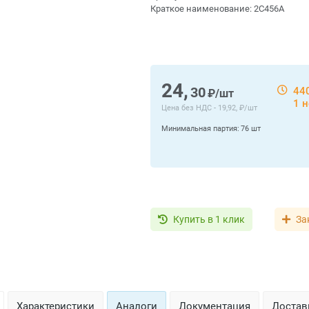
Краткое наименование:
2С456А
24,
30
44
₽/шт
1 
Цена без НДС -
19,92, ₽/шт
Минимальная партия:
76 шт
Купить в 1 клик
За
Характеристики
Аналоги
Документация
Доставк