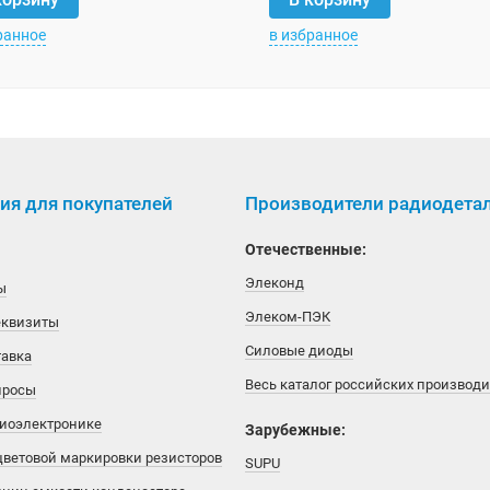
ранное
в избранное
я для покупателей
Производители радиодета
Отечественные:
Элеконд
ы
Элеком-ПЭК
еквизиты
Силовые диоды
тавка
Весь каталог российских производ
просы
диоэлектронике
Зарубежные:
цветовой маркировки резисторов
SUPU