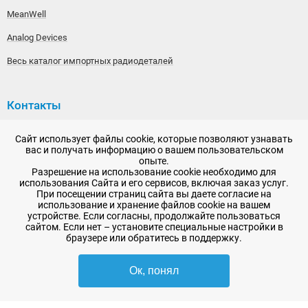
MeanWell
Analog Devices
Весь каталог импортных радиодеталей
Контакты
192148, г. Санкт-Петербург, Железнодорожный проспект,
Сайт использует файлы cookie, которые позволяют узнавать
дом 36
вас и получать информацию о вашем пользовательском
опыте.
+7 (812) 565-06-52
Разрешение на использование cookie необходимо для
использования Сайта и его сервисов, включая заказ услуг.
Время работы: пн-пт, 10:00 - 18:00
При посещении страниц сайта вы даете согласие на
использование и хранение файлов cookie на вашем
E-mail:
sale@radioelementy.ru
устройстве. Если согласны, продолжайте пользоваться
сайтом. Если нет – установите специальные настройки в
браузере или обратитесь в поддержку.
Ок, понял
2007 - 2026, ООО «РадиоЭлемент» © сайт носит информационный характер
и не является публичной офертой
-
SEO продвижение в Санкт-Петербурге