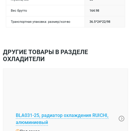
Вес брутто
164.98
Транспортная упаковка: размер/кол-во
36.5*24*22/98
ДРУГИЕ ТОВАРЫ В РАЗДЕЛЕ
ОХЛАДИТЕЛИ
BLA031-25, радиатор охлаждения RUICHI,
АВМ-
алюминиевый
(=HS