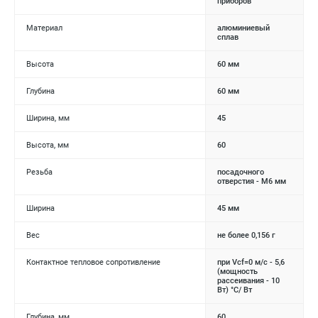
приборов
Материал
алюминиевый
сплав
Высота
60 мм
Глубина
60 мм
Ширина, мм
45
Высота, мм
60
Резьба
посадочного
отверстия - М6 мм
Ширина
45 мм
Вес
не более 0,156 г
Контактное тепловое сопротивление
при Vcf=0 м/c - 5,6
(мощность
рассеивания - 10
Вт) °С/ Вт
Глубина, мм
60