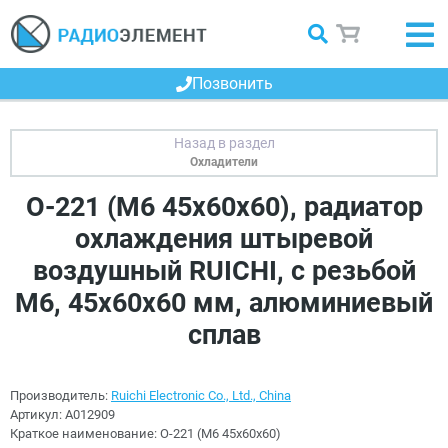
Позвонить
Охладители
О-221 (М6 45х60х60), радиатор
охлаждения штыревой
воздушный RUICHI, с резьбой
М6, 45х60х60 мм, алюминиевый
сплав
Производитель:
Ruichi Electronic Co., Ltd., China
Артикул:
A012909
Краткое наименование:
О-221 (М6 45х60х60)