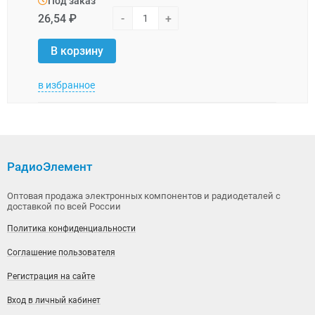
Под заказ
Под
26,54 ₽
-
+
76,0
В корзину
В 
в избранное
в изб
РадиоЭлемент
Оптовая продажа электронных компонентов и радиодеталей с
доставкой по всей России
Политика конфиденциальности
Соглашение пользователя
Регистрация на сайте
Вход в личный кабинет