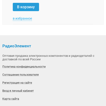
В корзину
В 
в избранное
в изб
РадиоЭлемент
Оптовая продажа электронных компонентов и радиодеталей с
доставкой по всей России
Политика конфиденциальности
Соглашение пользователя
Регистрация на сайте
Вход в личный кабинет
Карта сайта