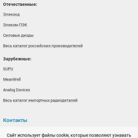
Отечественные:
Элеконд
Элеком-ПЭК
Силовые диоды
Весь каталог российских производителей
Зарубежные:
SUPU
MeanWell
Analog Devices
Весь каталог импортных радиодеталей
Контакты
192148, г. Санкт-Петербург, Железнодорожный проспект,
Сайт использует файлы cookie, которые позволяют узнавать