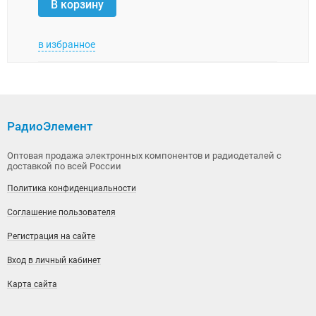
В корзину
В 
в избранное
в изб
РадиоЭлемент
Оптовая продажа электронных компонентов и радиодеталей с
доставкой по всей России
Политика конфиденциальности
Соглашение пользователя
Регистрация на сайте
Вход в личный кабинет
Карта сайта