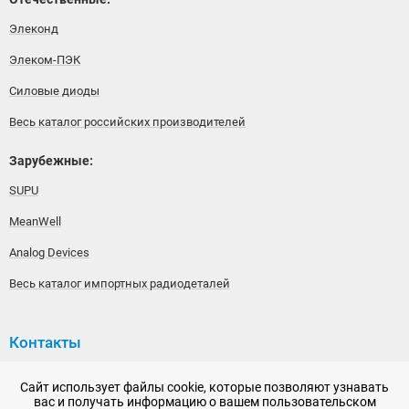
Элеконд
Элеком-ПЭК
Силовые диоды
Весь каталог российских производителей
Зарубежные:
SUPU
MeanWell
Analog Devices
Весь каталог импортных радиодеталей
Контакты
192148, г. Санкт-Петербург, Железнодорожный проспект,
Сайт использует файлы cookie, которые позволяют узнавать
дом 36
вас и получать информацию о вашем пользовательском