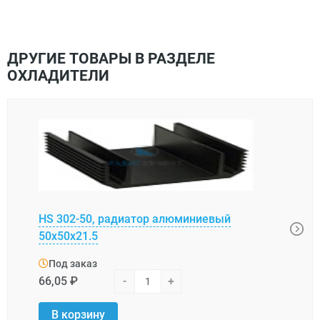
ДРУГИЕ ТОВАРЫ В РАЗДЕЛЕ
ОХЛАДИТЕЛИ
HS 302-50, радиатор алюминиевый
BLA0
50x50x21.5
алю
Под заказ
Под
66,05 ₽
-
+
6,66 
В корзину
В 