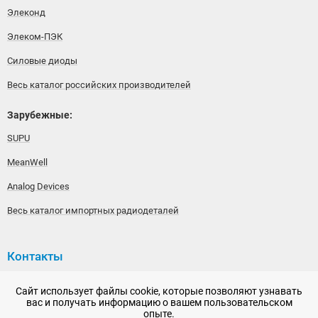
Элеконд
Элеком-ПЭК
Силовые диоды
Весь каталог российских производителей
Зарубежные:
SUPU
MeanWell
Analog Devices
Весь каталог импортных радиодеталей
Контакты
192148, г. Санкт-Петербург, Железнодорожный проспект,
Сайт использует файлы cookie, которые позволяют узнавать
дом 36
вас и получать информацию о вашем пользовательском
опыте.