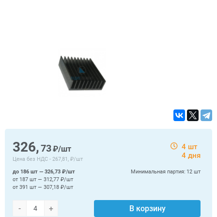
326,
73
4 шт
₽/шт
4 дня
Цена без НДС -
267,81, ₽/шт
до 186 шт — 326,73 ₽/шт
Минимальная партия:
12 шт
от 187 шт — 312,77 ₽/шт
от 391 шт — 307,18 ₽/шт
-
+
В корзину