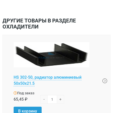
ДРУГИЕ ТОВАРЫ В РАЗДЕЛЕ
ОХЛАДИТЕЛИ
HS 302-50, радиатор алюминиевый
BLA0
50x50x21.5
алю
Под заказ
Под
65,45 ₽
-
+
6,66 
В корзину
В 