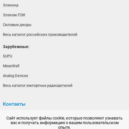
Элеконд
Элеком-ПЭК
Силовые диоды
Весь каталог российских производителей
Зарубежные:
SUPU
MeanWell
Analog Devices
Весь каталог импортных радиодеталей
Контакты
192148, г. Санкт-Петербург, Железнодорожный проспект,
Сайт использует файлы cookie, которые позволяют узнавать
дом 36
вас и получать информацию о вашем пользовательском
опыте.