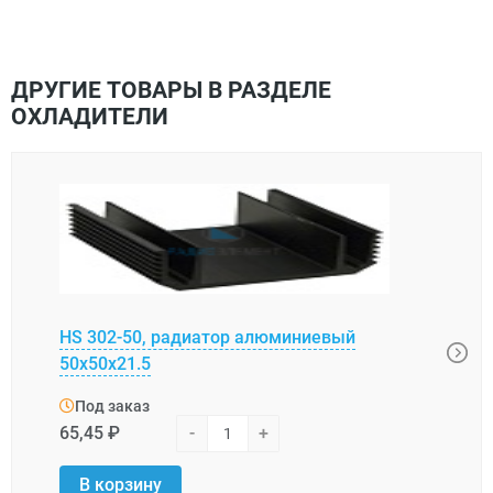
ДРУГИЕ ТОВАРЫ В РАЗДЕЛЕ
ОХЛАДИТЕЛИ
HS 302-50, радиатор алюминиевый
BLA0
50x50x21.5
алю
Под заказ
Под
65,45 ₽
-
+
6,66 
В корзину
В 