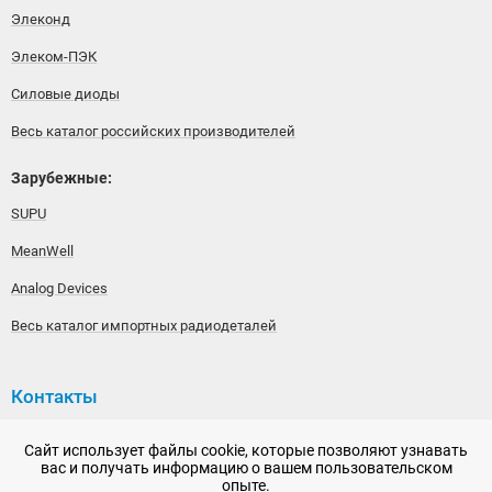
Элеконд
Элеком-ПЭК
Силовые диоды
Весь каталог российских производителей
Зарубежные:
SUPU
MeanWell
Analog Devices
Весь каталог импортных радиодеталей
Контакты
192148, г. Санкт-Петербург, Железнодорожный проспект,
Сайт использует файлы cookie, которые позволяют узнавать
дом 36
вас и получать информацию о вашем пользовательском
опыте.