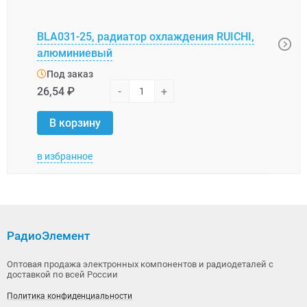
BLA031-25, радиатор охлаждения RUICHI,
АВМ-
алюминиевый
(=HS
Под заказ
Под
26,54 ₽
-
+
76,0
В корзину
В 
в избранное
в изб
РадиоЭлемент
Оптовая продажа электронных компонентов и радиодеталей с
доставкой по всей России
Политика конфиденциальности