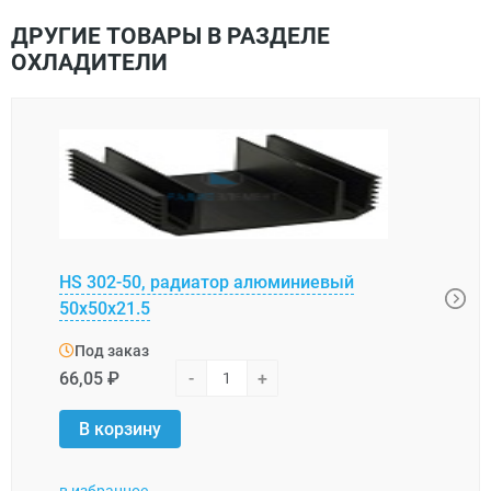
ДРУГИЕ ТОВАРЫ В РАЗДЕЛЕ
ОХЛАДИТЕЛИ
HS 302-50, радиатор алюминиевый
BLA0
50x50x21.5
алю
Под заказ
Под
66,05 ₽
-
+
6,66 
В корзину
В 