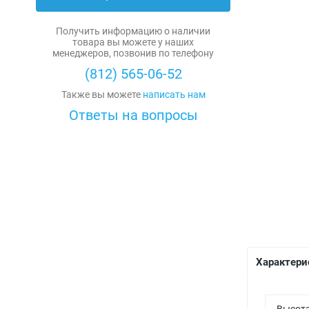
Диоды силовые
Получить информацию о наличии
Охладители
товара вы можете у наших
менеджеров, позвонив по телефону
Силовые модули
(812) 565-06-52
Также вы можете
написать нам
Тиристоры силовые
Ответы на вопросы
Резисторы
Мощные резисторы
Конденсаторы
Переменные резисторы
Высоковольтные
Микросхемы
Резисторы общего назначения
Керамические
Allegro
Диоды
Прецизионные резисторы
Комбинированные
Alliance Memory
Диоды выпрямительные
Стабилитроны
Характери
Варисторы (нелинейные резисторы)
Металлобумажные
Alps Alpine
Варикапы
Д814-Д818
Транзисторы
Высоковольтные резисторы
Оксидно-полупроводниковые
Altera
Диодные столбы, мосты, сборки
Стабилитроны 2С
IGBT транзисторы