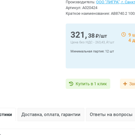
Производитель:
ООО "ЛИГРА", г. Санк
Артикул:
A020424
Краткое наименование:
АВ8740.2 100
321,
38
9 
₽/шт
4 
Цена без НДС -
263,43, ₽/шт
Минимальная партия:
12 шт
Купить в 1 клик
За
стики
Доставка, оплата, гарантии
Ответы на вопросы