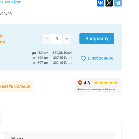
т-Петербург
х93х38
шт
-
+
В корзину
дня
до 189 шт — 321,38 ₽/шт
в избранное
от 190 шт — 307,65 ₽/шт
от 397 шт — 302,16 ₽/шт
казать больше