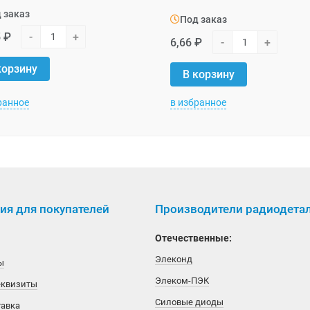
 заказ
Под заказ
5 ₽
-
+
6,66 ₽
-
+
корзину
В корзину
ранное
в избранное
я для покупателей
Производители радиодета
Отечественные:
Элеконд
ы
Элеком-ПЭК
еквизиты
Силовые диоды
тавка