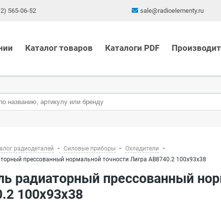
12) 565-06-52
sale@radioelementy.ru
нии
Каталог товаров
Каталоги PDF
Производит
алог радиодеталей
Силовые приборы
Охладители
торный прессованный нормальной точности Лигра АВ8740.2 100х93х38
.2 100х93х38