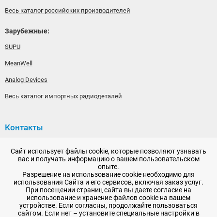
Весь каталог российских производителей
Зарубежные:
SUPU
MeanWell
Analog Devices
Весь каталог импортных радиодеталей
Контакты
192148, г. Санкт-Петербург, Железнодорожный проспект,
Сайт использует файлы cookie, которые позволяют узнавать
дом 36
вас и получать информацию о вашем пользовательском
опыте.
+7 (812) 565-06-52
Разрешение на использование cookie необходимо для
использования Сайта и его сервисов, включая заказ услуг.
Время работы: пн-пт, 10:00 - 18:00
При посещении страниц сайта вы даете согласие на
использование и хранение файлов cookie на вашем
E-mail:
sale@radioelementy.ru
устройстве. Если согласны, продолжайте пользоваться
сайтом. Если нет – установите специальные настройки в