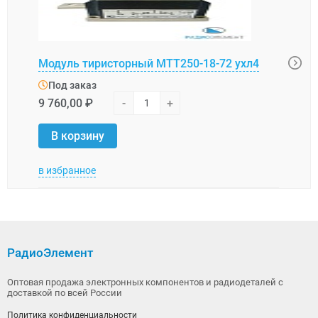
Модуль тиристорный МТТ250-18-72 ухл4
Моду
Под заказ
Под
9 760,00 ₽
-
+
9 150
В корзину
В 
в избранное
в изб
РадиоЭлемент
Оптовая продажа электронных компонентов и радиодеталей с
доставкой по всей России
Политика конфиденциальности