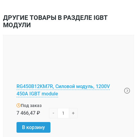
ДРУГИЕ ТОВАРЫ В РАЗДЕЛЕ IGBT
МОДУЛИ
RG450B12KM7R, Силовой модуль, 1200V
CM60
450A IGBT module
MIT M
Под заказ
Под
7 466,47 ₽
-
+
41 3
В корзину
В 