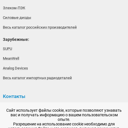
Элеком-ПЭК
Силовые диоды
Весь каталог российских производителей
Зарубежные:
SUPU
MeanWell
Analog Devices
Весь каталог импортных радиодеталей
Контакты
192148, г. Санкт-Петербург, Железнодорожный проспект,
Сайт использует файлы cookie, которые позволяют узнавать
дом 36
вас и получать информацию о вашем пользовательском
опыте.
+7 (812) 565-06-52
Разрешение на использование cookie необходимо для