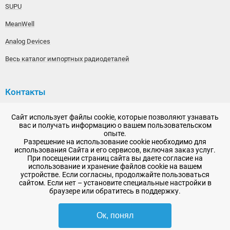
SUPU
MeanWell
Analog Devices
Весь каталог импортных радиодеталей
Контакты
192148, г. Санкт-Петербург, Железнодорожный проспект,
Сайт использует файлы cookie, которые позволяют узнавать
дом 36
вас и получать информацию о вашем пользовательском
опыте.
+7 (812) 565-06-52
Разрешение на использование cookie необходимо для
использования Сайта и его сервисов, включая заказ услуг.
Время работы: пн-пт, 10:00 - 18:00
При посещении страниц сайта вы даете согласие на
использование и хранение файлов cookie на вашем
E-mail:
sale@radioelementy.ru
устройстве. Если согласны, продолжайте пользоваться
сайтом. Если нет – установите специальные настройки в
браузере или обратитесь в поддержку.
Ок, понял
2007 - 2026, ООО «РадиоЭлемент» © сайт носит информационный характер
и не является публичной офертой