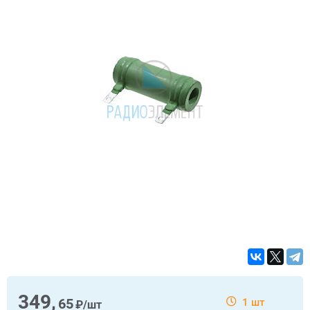
349,
65
1 шт
₽/шт