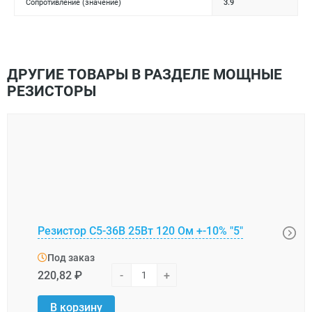
Сопротивление (значение)
3.9
ДРУГИЕ ТОВАРЫ В РАЗДЕЛЕ МОЩНЫЕ
РЕЗИСТОРЫ
Резистор С5-36В 25Вт 120 Ом +-10% "5"
Рези
Под заказ
Под
220,82 ₽
-
+
40,2
В корзину
В 