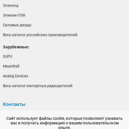
Элеконд
Элеком-ПЭК
Силовые диоды
Весь каталог российских производителей
Зарубежные:
SUPU
MeanWell
Analog Devices
Весь каталог импортных радиодеталей
Контакты
192148, г. Санкт-Петербург, Железнодорожный проспект,
Сайт использует файлы cookie, которые позволяют узнавать
дом 36
вас и получать информацию о вашем пользовательском
опыте.