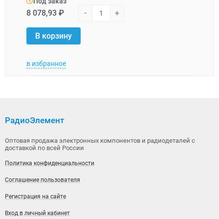
Под заказ
Под
8 078,93 ₽
-
+
31 0
В корзину
В 
в избранное
в изб
РадиоЭлемент
Оптовая продажа электронных компонентов и радиодеталей с
доставкой по всей России
Политика конфиденциальности
Соглашение пользователя
Регистрация на сайте
Вход в личный кабинет