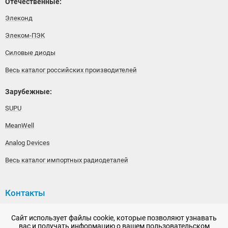
Отечественные:
Элеконд
Элеком-ПЭК
Силовые диоды
Весь каталог российских производителей
Зарубежные:
SUPU
MeanWell
Analog Devices
Весь каталог импортных радиодеталей
Контакты
192148, г. Санкт-Петербург, Железнодорожный проспект,
Сайт использует файлы cookie, которые позволяют узнавать
дом 36
вас и получать информацию о вашем пользовательском