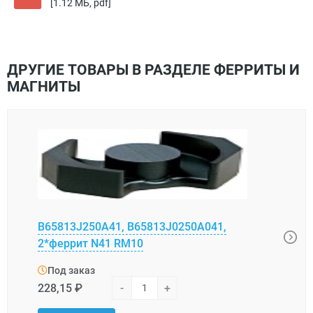
[1.12 МБ, pdf]
ДРУГИЕ ТОВАРЫ В РАЗДЕЛЕ ФЕРРИТЫ И
МАГНИТЫ
B65813J250A41, B65813J0250A041,
Магн
2*феррит N41 RM10
Под
Под заказ
20,1
228,15 ₽
-
+