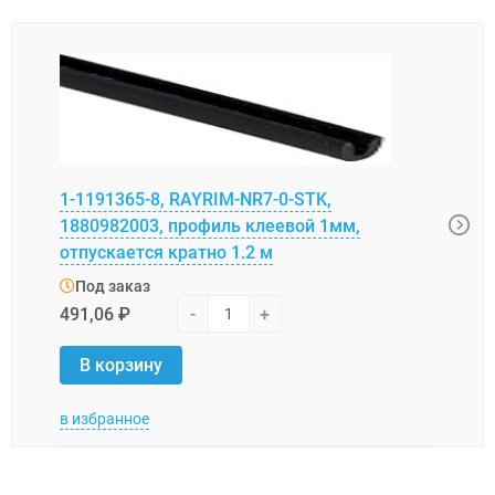
1-1191365-8, RAYRIM-NR7-0-STK,
28-1
1880982003, профиль клеевой 1мм,
двух
отпускается кратно 1.2 м
Под
Под заказ
633,
491,06 ₽
-
+
В 
В корзину
в избранное
в изб