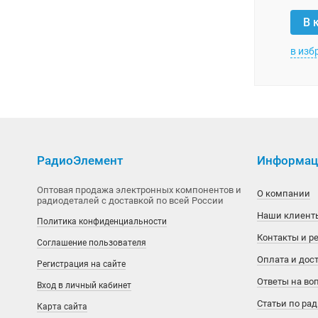
В 
MiraMEMS
Aetina
Traco Power
Оборудование
Лампы
в изб
National Semiconductor
Agilent
XP Power
Ограничители напряжения
Патроны, арматура
OKI
AI-Thinker
Зарядные устройства
Панели оператора
Паяльное оборудование
Phison
Alinx
Ирбис
Пневматическое оборудование
Приборы измерительные
Power Integrations
Allwinner
Лабораторные блоки питания
Приводы
Разрядники
РадиоЭлемент
Информаци
Silicon Motion
Alpha & Omega Semiconductor
Сетевые адаптеры
Регуляторы
Расходные материалы
Оптовая продажа электронных компонентов и
О компании
радиодеталей с доставкой по всей России
SimChip
Alphasense
ТрансЛед
Сетевое оборудование
Резонаторы, генераторы
Наши клиент
Политика конфиденциальности
Контакты и р
Соглашение пользователя
Winbond
American Zettler
ШВП
Терморегуляторы
Оплата и дос
Регистрация на сайте
Xilinx
AMIC Technology
Электрические шкафы
Трансформаторы, дроссели, ферриты
Ответы на во
Вход в личный кабинет
Статьи по ра
Аналоговые ключи и мультиплексоры
Ampire
Электровакуумные приборы
Карта сайта