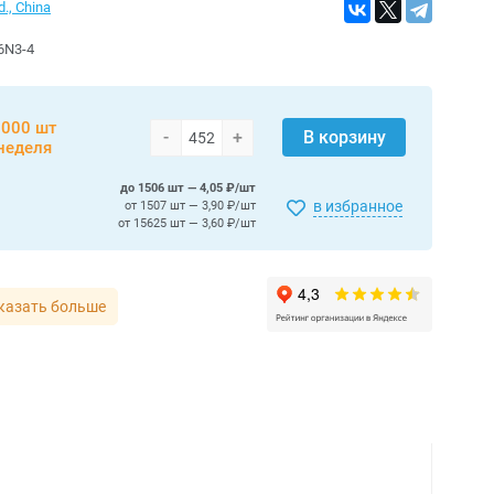
d., China
6N3-4
000 шт
-
+
В корзину
неделя
до 1506 шт — 4,05 ₽/шт
в избранное
от 1507 шт — 3,90 ₽/шт
от 15625 шт — 3,60 ₽/шт
казать больше