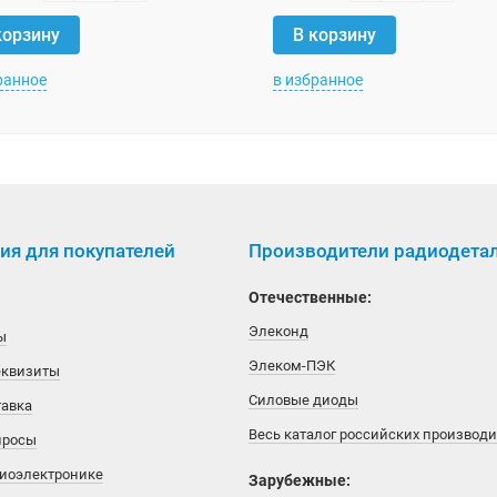
корзину
В корзину
ранное
в избранное
я для покупателей
Производители радиодета
Отечественные:
Элеконд
ы
Элеком-ПЭК
еквизиты
Силовые диоды
тавка
Весь каталог российских производ
просы
диоэлектронике
Зарубежные: