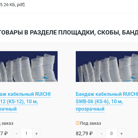
65.26 КБ, pdf]
ТОВАРЫ В РАЗДЕЛЕ ПЛОЩАДКИ, СКОБЫ, БАН
аж кабельный RUICHI
Бандаж кабельный RUICH
2 (KS-12), 10 м,
SWB-06 (KS-6), 10 м,
рачный
прозрачный
 заказ
Под заказ
77 ₽
-
+
82,79 ₽
-
+