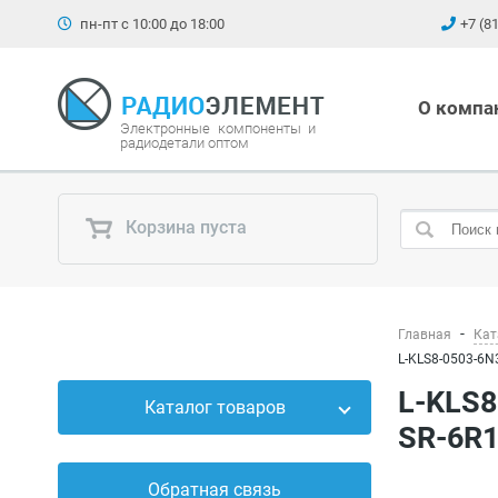
пн-пт с 10:00 до 18:00
+7 (8
О компа
Электронные компоненты и
радиодетали оптом
Корзина пуста
Главная
Кат
L-KLS8-0503-6N3
L-KLS8-0503-6N3-4, втулка проходная для кабеля 8.2-9.2 мм (аналог для
Каталог товаров
SR-6R1
Силовые приборы
Обратная связь