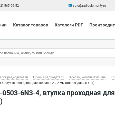
12) 565-06-52
sale@radioelementy.ru
нии
Каталог товаров
Каталоги PDF
Производит
алог радиодеталей
Прочие радиодетали
Крепёж, комплектующие
Кр
-4, втулка проходная для кабеля 8.2-9.2 мм (аналог для SR-6R1)
)