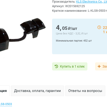
Производитель:
KLS Electronics Co., Lt
Артикул:
W2015692125
Краткое наименование:
L-KLS8-0503-
4,
05
22
₽/шт
1 
Цена без НДС -
3,32, ₽/шт
Минимальная партия:
452 шт
Купить в 1 клик
За
ация
Доставка, оплата, гарантии
Ответы на вопросы
LS8-0503