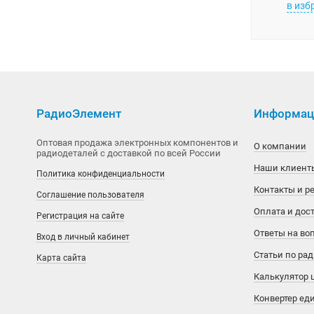
в изб
MiraMEMS
Aetina
Traco Power
Оборудование
Лампы
National Semiconductor
Agilent
XP Power
Ограничители напряжения
Патроны, арматура
OKI
AI-Thinker
Зарядные устройства
Панели оператора
Паяльное оборудование
РадиоЭлемент
Информаци
Phison
Alinx
Ирбис
Пневматическое оборудование
Приборы измерительные
Оптовая продажа электронных компонентов и
О компании
Power Integrations
Allwinner
Лабораторные блоки питания
Приводы
Разрядники
радиодеталей с доставкой по всей России
Наши клиент
Политика конфиденциальности
Silicon Motion
Alpha & Omega Semiconductor
Сетевые адаптеры
Регуляторы
Расходные материалы
Контакты и р
Соглашение пользователя
SimChip
Alphasense
ТрансЛед
Сетевое оборудование
Резонаторы, генераторы
Оплата и дос
Регистрация на сайте
Ответы на во
Вход в личный кабинет
Winbond
American Zettler
ШВП
Терморегуляторы
Статьи по ра
Карта сайта
Xilinx
AMIC Technology
Электрические шкафы
Трансформаторы, дроссели, ферриты
Калькулятор 
Конвертер ед
Аналоговые ключи и мультиплексоры
Ampire
Электровакуумные приборы