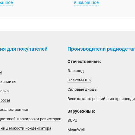
ранное
в избранное
я для покупателей
Производители радиодета
Отечественные:
Элеконд
ы
Элеком-ПЭК
еквизиты
Силовые диоды
тавка
Весь каталог российских производ
просы
диоэлектронике
Зарубежные:
цветовой маркировки резисторов
SUPU
иниц емкости конденсатора
MeanWell