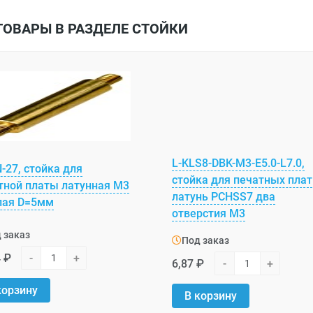
ТОВАРЫ В РАЗДЕЛЕ СТОЙКИ
L-KLS8-DBK-M3-E5.0-L7.0,
-27, стойка для
стойка для печатных плат
тной платы латунная М3
латунь PCHSS7 два
лая D=5мм
отверстия M3
 заказ
Под заказ
4 ₽
-
+
6,87 ₽
-
+
корзину
В корзину