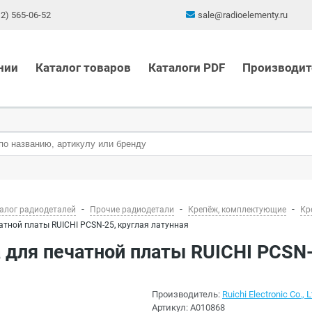
12) 565-06-52
sale@radioelementy.ru
нии
Каталог товаров
Каталоги PDF
Производит
алог радиодеталей
Прочие радиодетали
Крепёж, комплектующие
Кр
атной платы RUICHI PCSN-25, круглая латунная
а для печатной платы RUICHI PCSN-
Производитель:
Ruichi Electronic Co., L
Артикул:
A010868