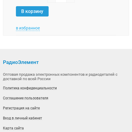
В корзину
В 
в избранное
в изб
РадиоЭлемент
Оптовая продажа электронных компонентов и радиодеталей с
доставкой по всей России
Политика конфиденциальности
Соглашение пользователя
Регистрация на сайте
Вход в личный кабинет
Карта сайта