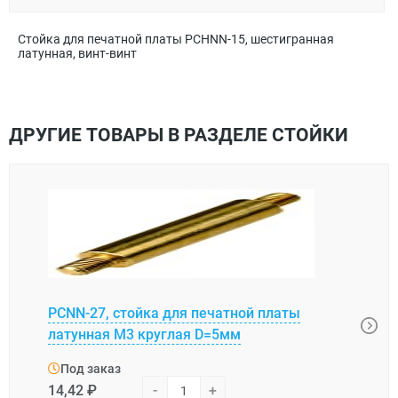
Стойка для печатной платы PCHNN-15, шестигранная
латунная, винт-винт
ДРУГИЕ ТОВАРЫ В РАЗДЕЛЕ СТОЙКИ
L-KL
PCNN-27, стойка для печатной платы
печа
латунная М3 круглая D=5мм
отве
Под заказ
Под
14,42 ₽
-
+
6,97 