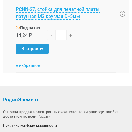
L-KL
PCNN-27, стойка для печатной платы
печа
латунная М3 круглая D=5мм
отве
Под заказ
Под
14,24 ₽
-
+
6,87 
В корзину
В 
в избранное
в изб
РадиоЭлемент
Оптовая продажа электронных компонентов и радиодеталей с
доставкой по всей России
Политика конфиденциальности