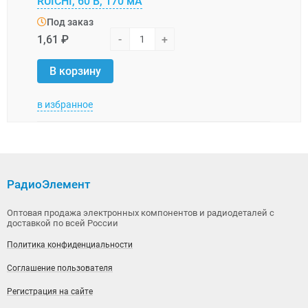
RUICHI, 60 В, 170 мА
SMD1
Под заказ
Под
1,61 ₽
-
+
1,28 
В корзину
В 
в избранное
в изб
РадиоЭлемент
Оптовая продажа электронных компонентов и радиодеталей с
доставкой по всей России
Политика конфиденциальности
Соглашение пользователя
Регистрация на сайте