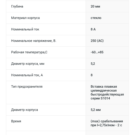
Глубина
20 мм
Материал корпуса
стекло
Номинальный ток
8 А
Номинальное напряжение, В.
250 (АС)
Рабочая температура,C
-60…+85
Диаметр корпуса, мм
5,2
Номинальный ток, А
8
Тип предохранителя
Вставка плавкая
цилиндрическая
быстродействующая
серии S1014
Диаметр корпуса
5,2 мм
Время
(max) срабатывания
при I=2,75хIном - 2 с