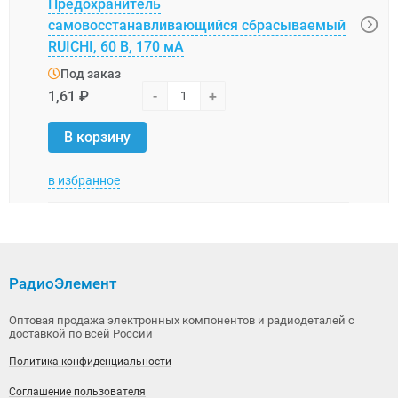
Предохранитель
Пред
самовосстанавливающийся сбрасываемый
само
RUICHI, 60 В, 170 мА
SMD1
Под заказ
Под
1,61 ₽
-
+
1,28 
В корзину
В 
в избранное
в изб
РадиоЭлемент
Оптовая продажа электронных компонентов и радиодеталей с
доставкой по всей России
Политика конфиденциальности
Соглашение пользователя