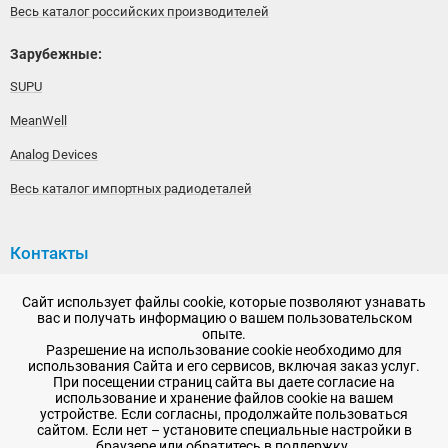
Весь каталог российских производителей
Зарубежные:
SUPU
MeanWell
Analog Devices
Весь каталог импортных радиодеталей
Контакты
192148, г. Санкт-Петербург, Железнодорожный проспект,
Сайт использует файлы cookie, которые позволяют узнавать
дом 36
вас и получать информацию о вашем пользовательском
опыте.
+7 (812) 565-06-52
Разрешение на использование cookie необходимо для
использования Сайта и его сервисов, включая заказ услуг.
Время работы: пн-пт, 10:00 - 18:00
При посещении страниц сайта вы даете согласие на
использование и хранение файлов cookie на вашем
E-mail:
sale@radioelementy.ru
устройстве. Если согласны, продолжайте пользоваться
сайтом. Если нет – установите специальные настройки в
браузере или обратитесь в поддержку.