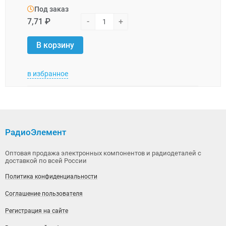
Под заказ
Под
7,71 ₽
-
+
2,79 
В корзину
В 
в избранное
в изб
РадиоЭлемент
Оптовая продажа электронных компонентов и радиодеталей с
доставкой по всей России
Политика конфиденциальности
Соглашение пользователя
Регистрация на сайте