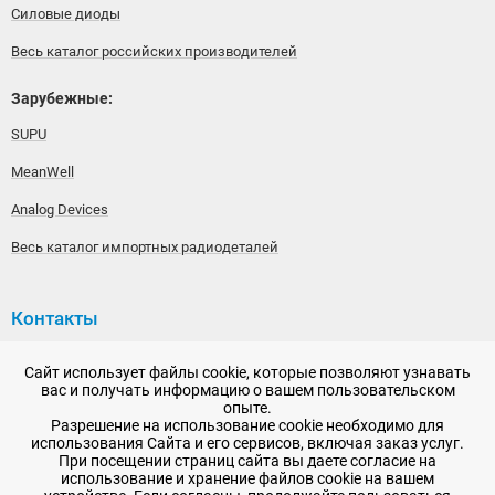
Силовые диоды
Весь каталог российских производителей
Зарубежные:
SUPU
MeanWell
Analog Devices
Весь каталог импортных радиодеталей
Контакты
192148, г. Санкт-Петербург, Железнодорожный проспект,
Сайт использует файлы cookie, которые позволяют узнавать
дом 36
вас и получать информацию о вашем пользовательском
опыте.
+7 (812) 565-06-52
Разрешение на использование cookie необходимо для
использования Сайта и его сервисов, включая заказ услуг.
Время работы: пн-пт, 10:00 - 18:00
При посещении страниц сайта вы даете согласие на
использование и хранение файлов cookie на вашем
E-mail:
sale@radioelementy.ru