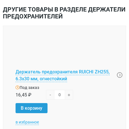
ДРУГИЕ ТОВАРЫ В РАЗДЕЛЕ ДЕРЖАТЕЛИ
ПРЕДОХРАНИТЕЛЕЙ
Держатель предохранителя RUICHI ZH255,
16-0
6.3х30 мм, огнестойкий
пред
Под заказ
Под
16,45 ₽
-
+
67,8
В корзину
В 
в избранное
в изб