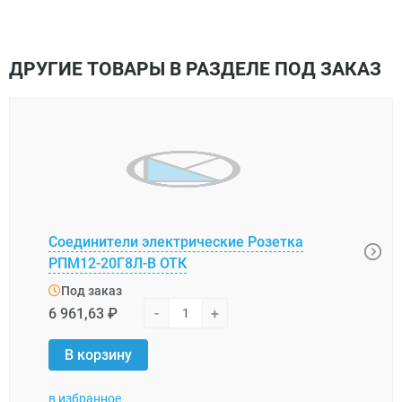
ДРУГИЕ ТОВАРЫ В РАЗДЕЛЕ ПОД ЗАКАЗ
Соединители электрические Розетка
2А51
РПМ12-20Г8Л-В ОТК
Под
Под заказ
109,
6 961,63 ₽
-
+
В 
В корзину
в избранное
в изб