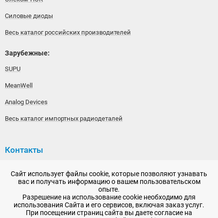
Силовые диоды
Весь каталог российских производителей
Зарубежные:
SUPU
MeanWell
Analog Devices
Весь каталог импортных радиодеталей
Контакты
192148, г. Санкт-Петербург, Железнодорожный проспект,
Сайт использует файлы cookie, которые позволяют узнавать
дом 36
вас и получать информацию о вашем пользовательском
опыте.
+7 (812) 565-06-52
Разрешение на использование cookie необходимо для
использования Сайта и его сервисов, включая заказ услуг.
Время работы: пн-пт, 10:00 - 18:00
При посещении страниц сайта вы даете согласие на